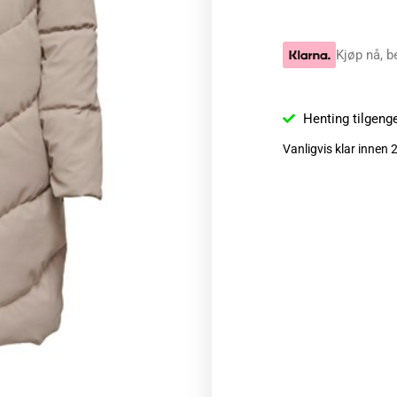
Kjøp nå, b
Henting tilgeng
Vanligvis klar innen 