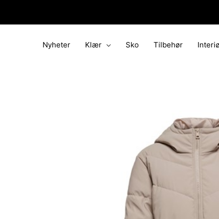
Hopp
rett
til
innholdet
Nyheter
Klær
Sko
Tilbehør
Interi