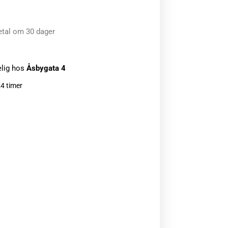
etal om 30 dager
elig hos
Åsbygata 4
24 timer