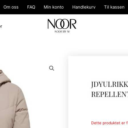
Om oss
FAQ
Min konto
Handlekurv
Til kassen
ør
JDYULRIK
REPELLEN
Dette produktet er fo