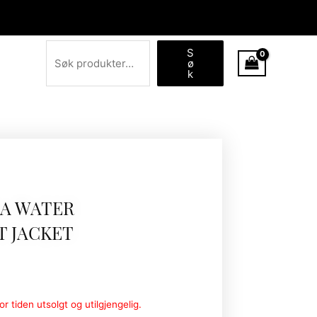
Søk
S
ø
k
KA WATER
T JACKET
r tiden utsolgt og utilgjengelig.