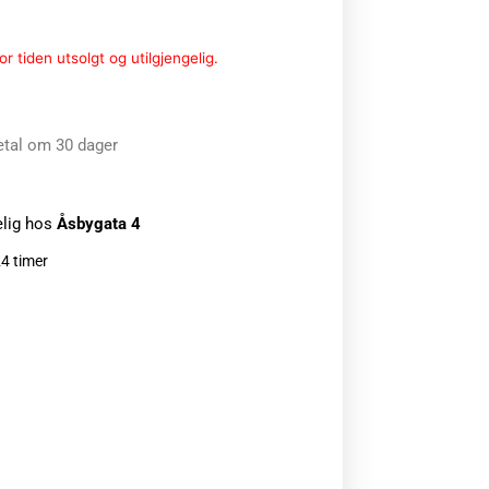
r tiden utsolgt og utilgjengelig.
etal om 30 dager
elig hos
Åsbygata 4
24 timer