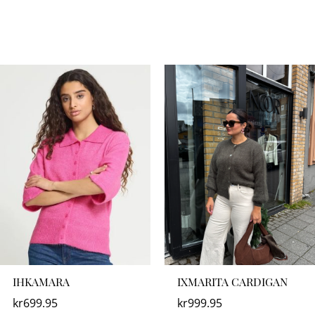
IHKAMARA
IXMARITA CARDIGAN
kr
699.95
kr
999.95