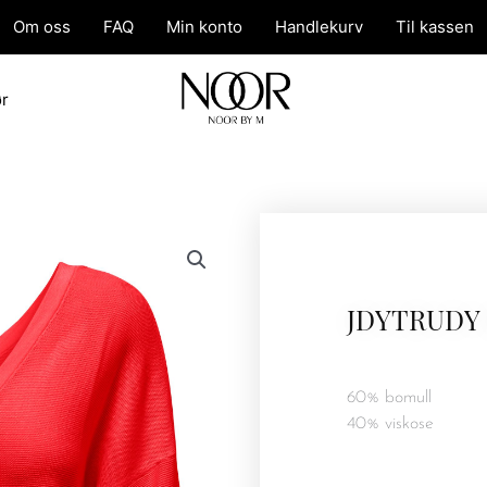
Om oss
FAQ
Min konto
Handlekurv
Til kassen
ør
JDYTRUDY
60% bomull
40% viskose