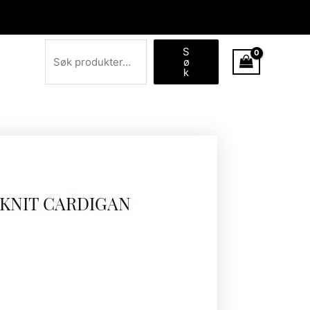
Søk
S
ø
k
 KNIT CARDIGAN