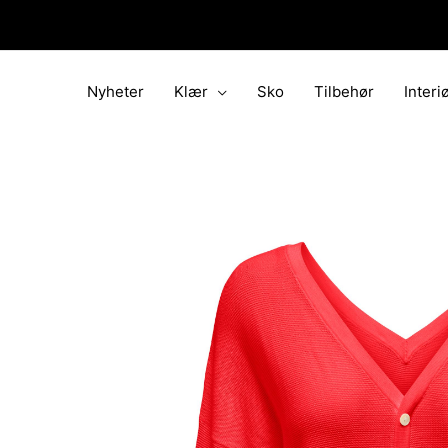
Hopp
rett
til
innholdet
Nyheter
Klær
Sko
Tilbehør
Interi