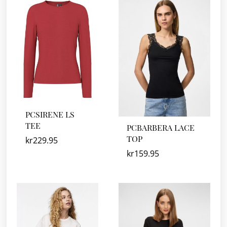
PCSIRENE LS
TEE
PCBARBERA LACE
TOP
kr
229.95
kr
159.95