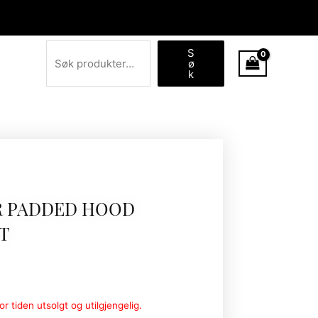
Søk
S
ø
k
R PADDED HOOD
T
r tiden utsolgt og utilgjengelig.