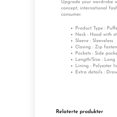
Upgrade your wardrobe wit
concept, international fa
consumer.
Product Type : Puffe
Neck : Hood with st
Sleeve : Sleeveless
Closing : Zip faste
Pockets : Side pock
Length/Size : Long
Lining : Polyester l
Extra details : Dra
Relaterte produkter