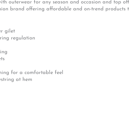
h outerwear for any season and occasion and top off a
shion brand offering affordable and on-trend products t
r gilet
ring regulation
ning
ets
ining for a comfortable feel
wstring at hem