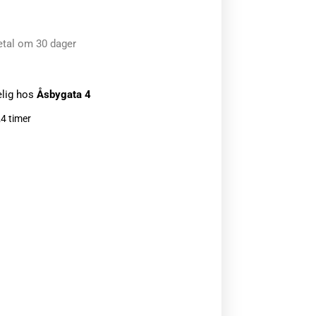
etal om 30 dager
elig hos
Åsbygata 4
24 timer