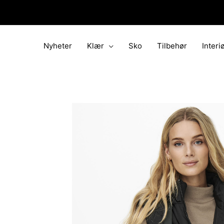
Hopp
rett
til
innholdet
Nyheter
Klær
Sko
Tilbehør
Interi