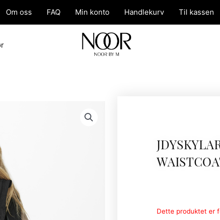
Om oss
FAQ
Min konto
Handlekurv
Til kassen
ør
JDYSKYLA
WAISTCOA
Dette produktet er fo