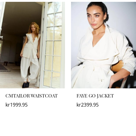
CMTAILOR WAISTCOAT
FAYE GO JACKET
kr
1999.95
kr
2399.95