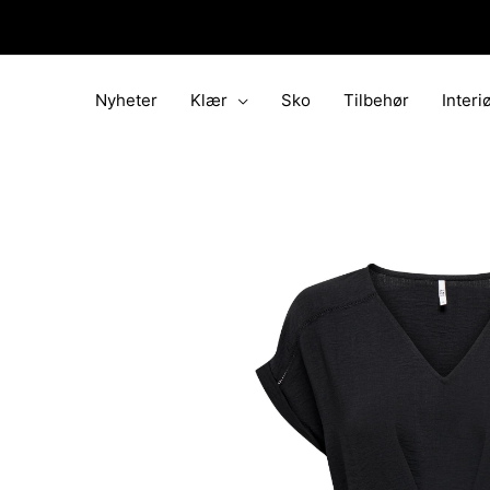
Hopp
rett
til
innholdet
Nyheter
Klær
Sko
Tilbehør
Interi