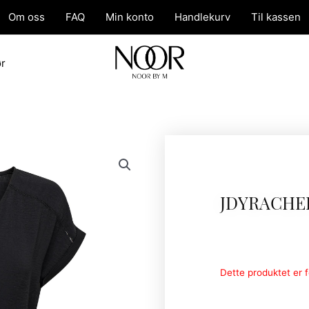
Om oss
FAQ
Min konto
Handlekurv
Til kassen
ør
JDYRACHEL
Dette produktet er fo