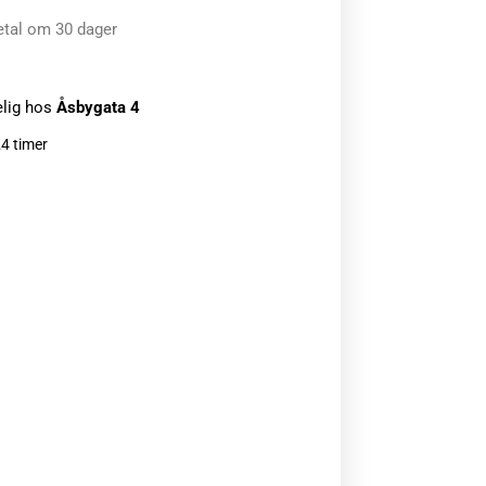
etal om 30 dager
elig hos
Åsbygata 4
24 timer