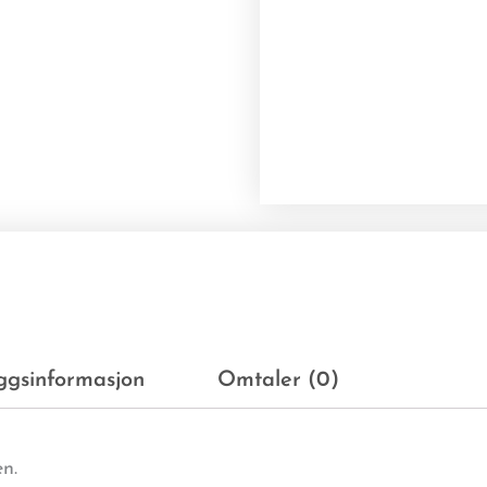
eggsinformasjon
Omtaler (0)
n.