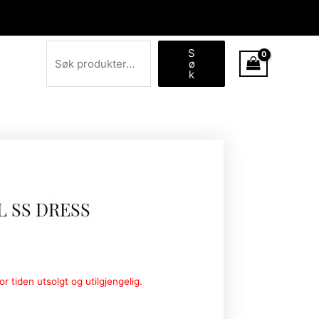
Søk
S
ø
k
 SS DRESS
r tiden utsolgt og utilgjengelig.