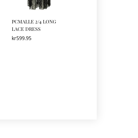
PCMALLE 2/4 LONG
LACE DRESS
kr
599.95