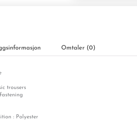
eggsinformasjon
Omtaler (0)
e
ic trousers
 fastening
ion : Polyester