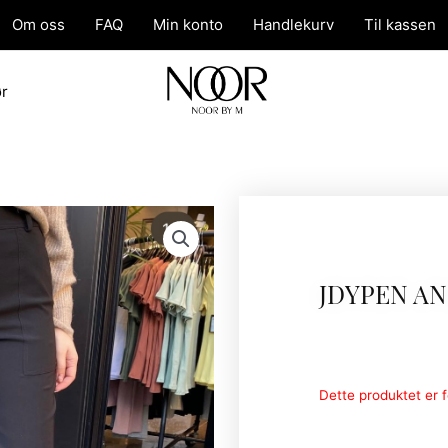
Om oss
FAQ
Min konto
Handlekurv
Til kassen
ør
JDYPEN A
Dette produktet er fo