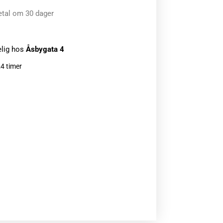
etal om 30 dager
elig hos
Åsbygata 4
24 timer