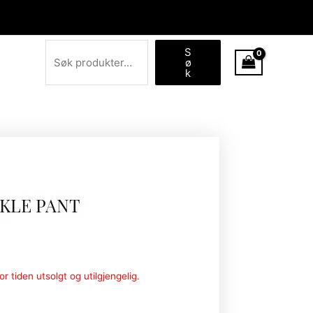
Søk
S
ø
k
NKLE PANT
r tiden utsolgt og utilgjengelig.