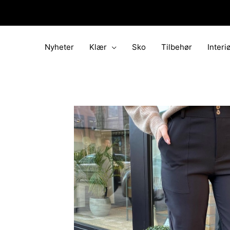
Hopp
rett
til
innholdet
Nyheter
Klær
Sko
Tilbehør
Interi