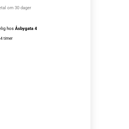
etal om 30 dager
elig hos
Åsbygata 4
24 timer