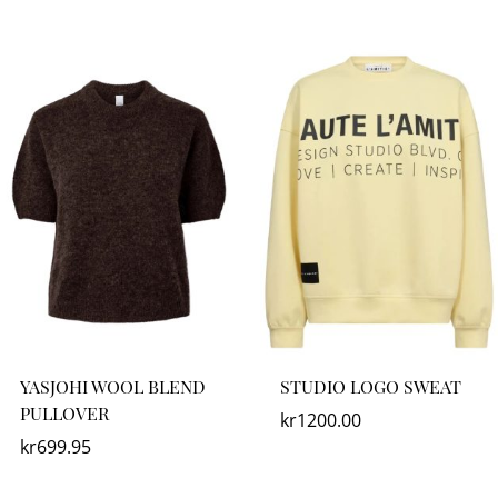
YASJOHI WOOL BLEND
STUDIO LOGO SWEAT
PULLOVER
kr
1200.00
kr
699.95