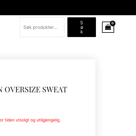
Søk
S
ø
k
N OVERSIZE SWEAT
r tiden utsolgt og utilgjengelig.