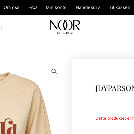
Om oss
FAQ
Min konto
Handlekurv
Til kassen
ør
JDYPARSO
Dette produktet er fo