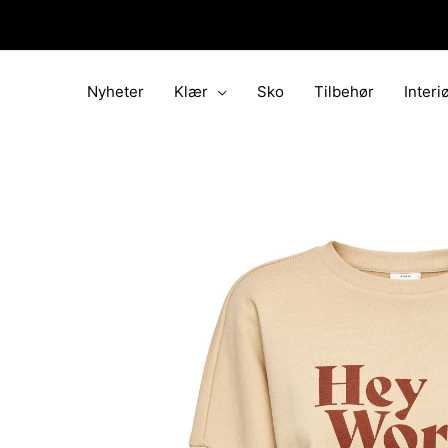
Hopp
rett
til
innholdet
Nyheter
Klær
Sko
Tilbehør
Interi