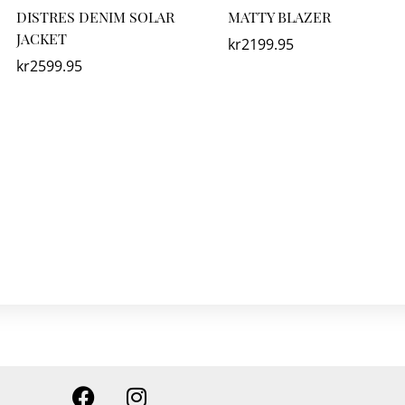
DISTRES DENIM SOLAR
MATTY BLAZER
JACKET
kr
2199.95
kr
2599.95
F
I