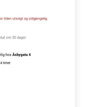
r tiden utsolgt og utilgjengelig.
etal om 30 dager
elig hos
Åsbygata 4
24 timer