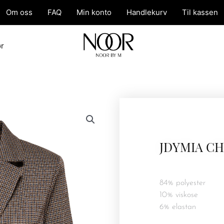
Om oss
FAQ
Min konto
Handlekurv
Til kassen
ør
JDYMIA C
84% polyester
10% viskose
6% elastan