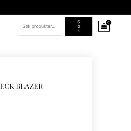
Søk
S
ø
k
HECK BLAZER