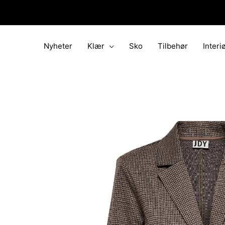
Hopp
rett
til
innholdet
Nyheter
Klær
Sko
Tilbehør
Interi