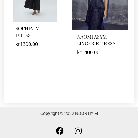
SOPHIA-M
DRESS
NAOMI ASYM
LINGERIE DRESS
kr
1300.00
kr
1400.00
Copyright © 2022 NOOR BY M
F
I
a
n