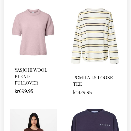
YASJOHI WOOL
BLEND
PCMILA LS LOOSE
PULLOVER
TEE
kr
699.95
kr
329.95