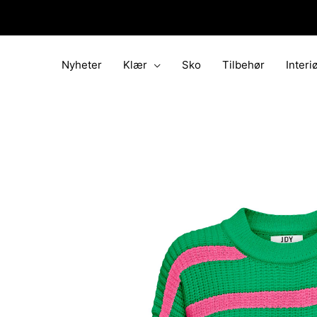
Hopp
rett
til
innholdet
Nyheter
Klær
Sko
Tilbehør
Interi