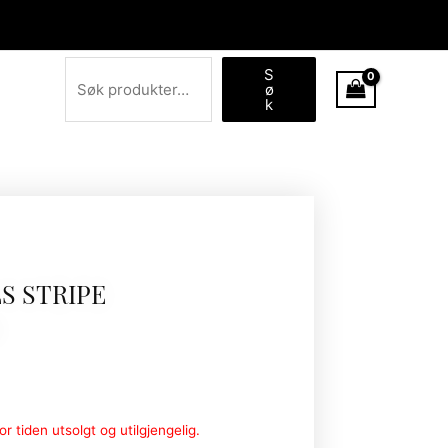
Søk
S
ø
k
LS STRIPE
r tiden utsolgt og utilgjengelig.