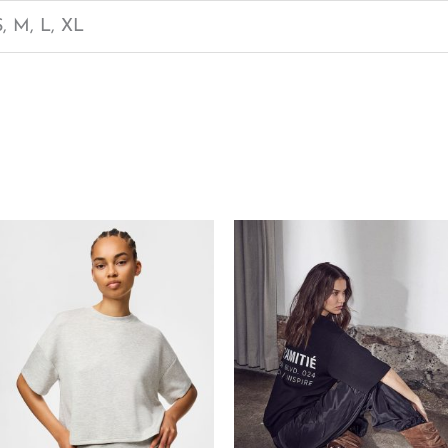
S, M, L, XL