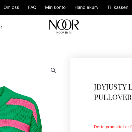
Om oss
FAQ
Min konto
Handlekurv
Til kassen
ør
JDYJUSTY 
PULLOVER
Dette produktet er fo