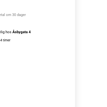
etal om 30 dager
elig hos
Åsbygata 4
24 timer