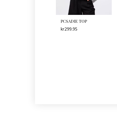
PCSADIE TOP
kr
299.95