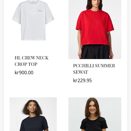
HL CREW NECK
CROP TOP
PCCHILLI SUMMER
SEWAT
kr
900.00
kr
229.95