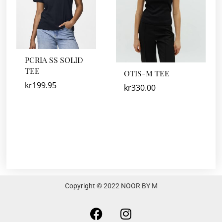
PCRIA SS SOLID
TEE
OTIS-M TEE
kr
199.95
kr
330.00
Copyright © 2022 NOOR BY M
F
I
a
n