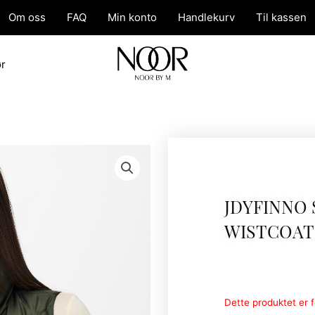
Om oss
FAQ
Min konto
Handlekurv
Til kassen
ør
JDYFINNO
WISTCOAT
Dette produktet er fo