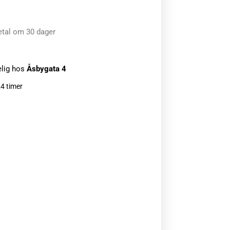
etal om 30 dager
elig hos
Åsbygata 4
24 timer