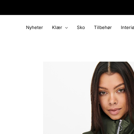
Hopp
rett
til
innholdet
Nyheter
Klær
Sko
Tilbehør
Interi