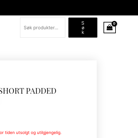
Søk
S
ø
k
 SHORT PADDED
r tiden utsolgt og utilgjengelig.