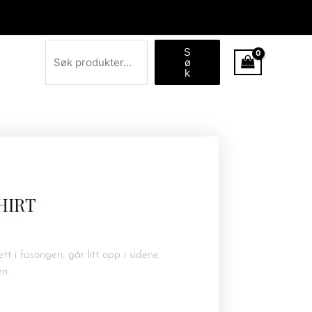
Søk
S
ø
k
HIRT
ett i fasongen, går litt opp i sidene.
en.