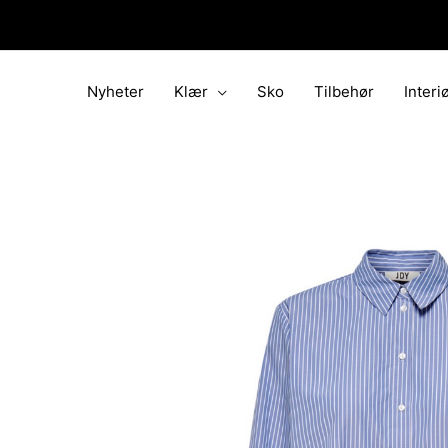
Hopp
rett
til
innholdet
Nyheter
Klær
Sko
Tilbehør
Interi