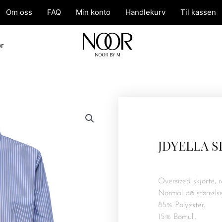
Om oss
FAQ
Min konto
Handlekurv
Til kassen
ør
JDYELLA S
Oversized skjorte, r
Normal på størrels
85% Polyester.
15% Bomull.