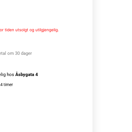
r tiden utsolgt og utilgjengelig.
etal om 30 dager
elig hos
Åsbygata 4
24 timer