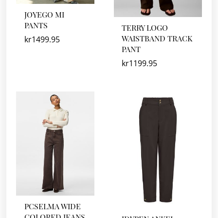
JOYEGO MI
PANTS
TERRY LOGO
WAISTBAND TRACK
kr
1499.95
PANT
kr
1199.95
PCSELMA WIDE
COLORED JEANS