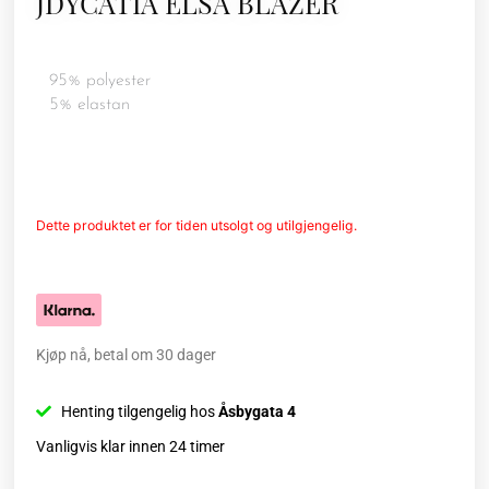
JDYCATIA ELSA BLAZER
95% polyester
5% elastan
Dette produktet er for tiden utsolgt og utilgjengelig.
Kjøp nå, betal om 30 dager
Henting tilgengelig hos
Åsbygata 4
Vanligvis klar innen 24 timer