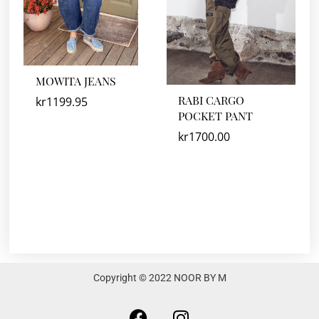
MOWITA JEANS
RABI CARGO
kr
1199.95
POCKET PANT
kr
1700.00
Copyright © 2022 NOOR BY M
F
I