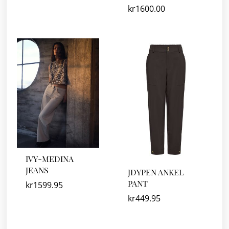
kr
1600.00
IVY-MEDINA
JEANS
JDYPEN ANKEL
PANT
kr
1599.95
kr
449.95