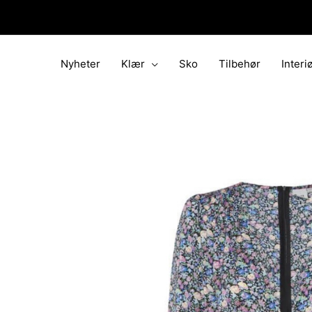
Hopp
rett
til
innholdet
Nyheter
Klær
Sko
Tilbehør
Interi