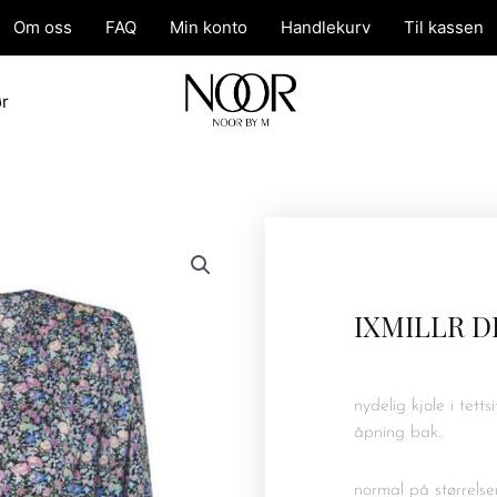
Om oss
FAQ
Min konto
Handlekurv
Til kassen
ør
IXMILLR D
nydelig kjole i tett
åpning bak.
normal på størrelse