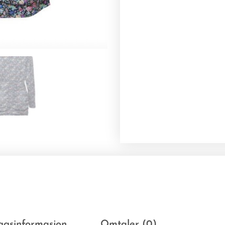
eggsinformasjon
Omtaler (0)