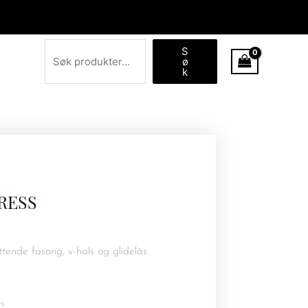
Søk
S
ø
k
RESS
sittende fasong, v-hals og glidelås
n.