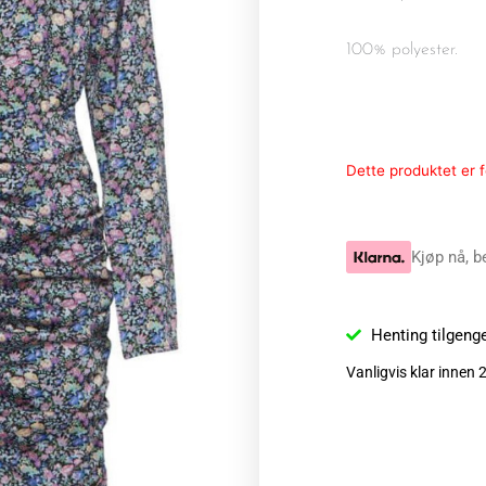
100% polyester.
Dette produktet er fo
Kjøp nå, b
Henting tilgeng
Vanligvis klar innen 