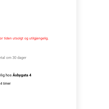
r tiden utsolgt og utilgjengelig.
etal om 30 dager
elig hos
Åsbygata 4
24 timer