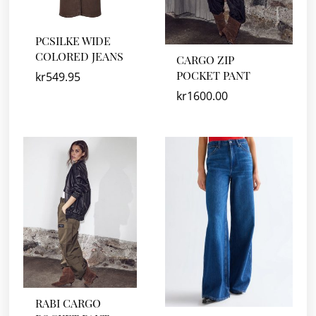
PCSILKE WIDE
COLORED JEANS
CARGO ZIP
POCKET PANT
kr
549.95
kr
1600.00
RABI CARGO