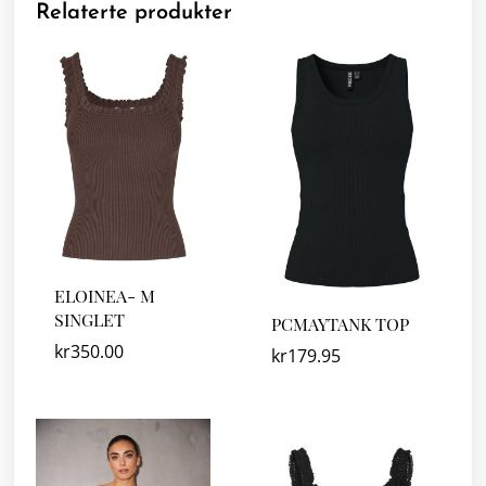
Relaterte produkter
ELOINEA- M
SINGLET
PCMAYTANK TOP
kr
350.00
kr
179.95