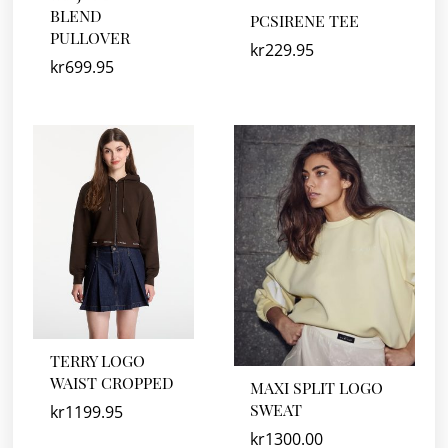
BLEND
PCSIRENE TEE
PULLOVER
kr
229.95
kr
699.95
TERRY LOGO
WAIST CROPPED
MAXI SPLIT LOGO
SWEAT
kr
1199.95
kr
1300.00