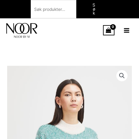
Hopp
Søk
S
ø
rett
k
til
innholdet