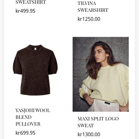
SWEATSHIRT
TILVINA
SWEARSHIRT
kr
499.95
kr
1250.00
YASJOHI WOOL
BLEND
MAXI SPLIT LOGO
PULLOVER
SWEAT
kr
699.95
kr
1300.00