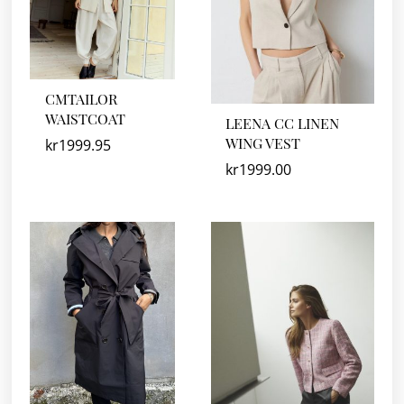
CMTAILOR
WAISTCOAT
LEENA CC LINEN
WING VEST
kr
1999.95
kr
1999.00