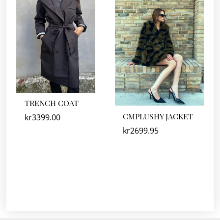
TRENCH COAT
CMPLUSHY JACKET
kr
3399.00
kr
2699.95