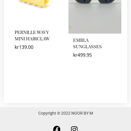
PERNILLE WAVY
MINI HAIRCLAW
EMBLA
SUNGLASSES
kr
139.00
kr
499.95
Copyright © 2022 NOOR BY M
F
I