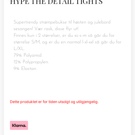
HYPE THE DETAIL TIGHTS
Supertrendy strømpebukse til høsten og julebord
sesongen! Vær rask, disse flyr ut!
Finnes kun i 2 størrelser, er du xs-s-m så går du for
størrelse S/M, og er du en normal l-xl-xxl så går du for
L/XL.
79% Polyamid.
12% Polypropylen.
9% Elastan.
Dette produktet er for tiden utsolgt og utilgjengelig.