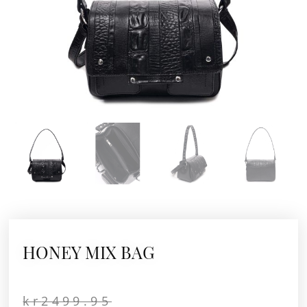
HONEY MIX BAG
Opprinnelig
Nåværende
kr
2499.95