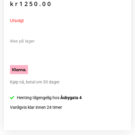
kr
1250.00
pris
pris
var:
er:
kr2499.95.
kr1250.00.
Utsolgt
Ikke på lager
Kjøp nå, betal om 30 dager
Henting tilgengelig hos
Åsbygata 4
Vanligvis klar innen 24 timer