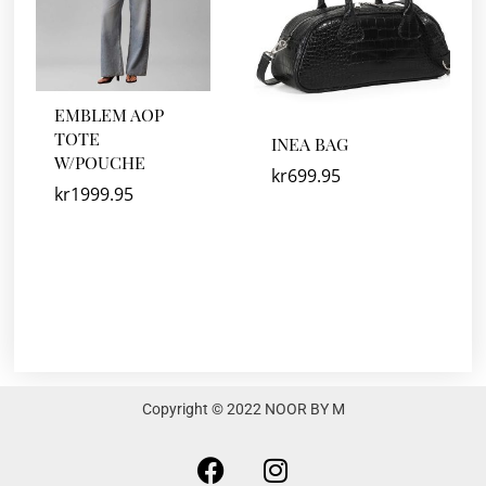
EMBLEM AOP
TOTE
INEA BAG
W/POUCHE
kr
699.95
kr
1999.95
Copyright © 2022 NOOR BY M
F
I
a
n