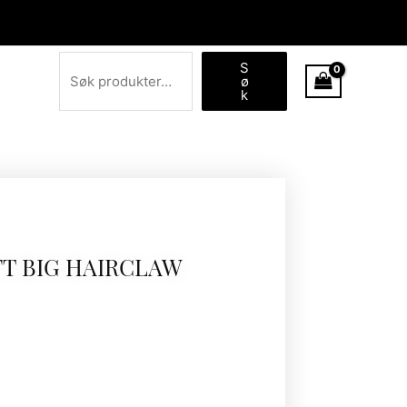
Søk
S
ø
k
FT BIG HAIRCLAW