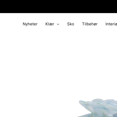
Hopp
rett
til
innholdet
Nyheter
Klær
Sko
Tilbehør
Interi