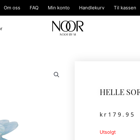
Om oss
FAQ
Min konto
Handlekurv
Til kassen
ør
HELLE SO
kr
179.95
Utsolgt