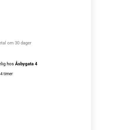
etal om 30 dager
elig hos
Åsbygata 4
24 timer