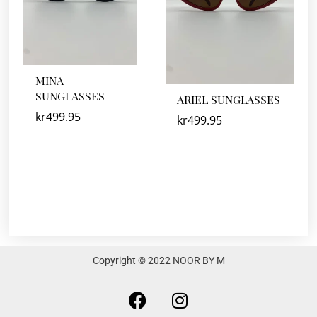
MINA
SUNGLASSES
ARIEL SUNGLASSES
kr
499.95
kr
499.95
Copyright © 2022 NOOR BY M
F
I
a
n