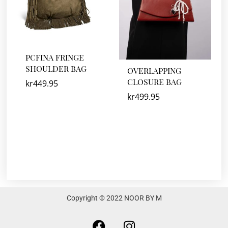
PCFINA FRINGE
SHOULDER BAG
OVERLAPPING
CLOSURE BAG
kr
449.95
kr
499.95
Copyright © 2022 NOOR BY M
F
I