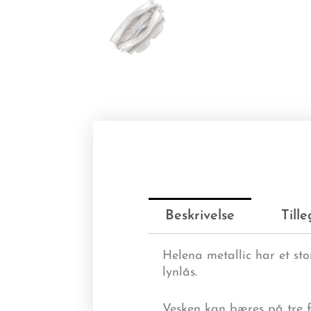
Beskrivelse
Till
Helena metallic har et s
lynlås.
Vesken kan bæres på tre f