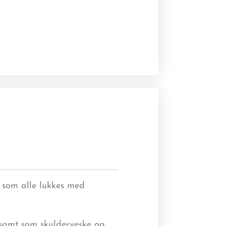
 som alle lukkes med
 samt som skulderveske og