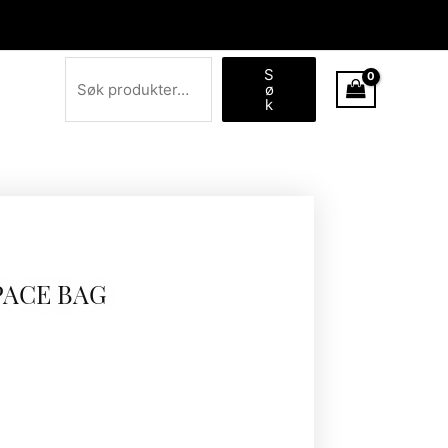
Søk
S
ø
k
PACE BAG