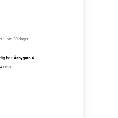
etal om 30 dager
elig hos
Åsbygata 4
24 timer