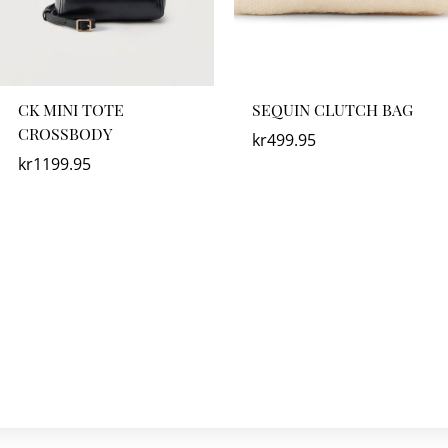
CK MINI TOTE
SEQUIN CLUTCH BAG
CROSSBODY
kr
499.95
kr
1199.95