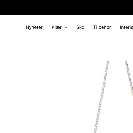
Hopp
rett
til
innholdet
Nyheter
Klær
Sko
Tilbehør
Interi