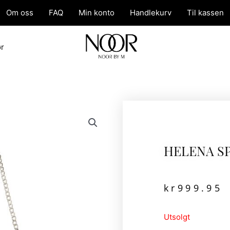
Om oss
FAQ
Min konto
Handlekurv
Til kassen
ør
HELENA S
kr
999.95
Utsolgt