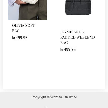
OLIVIA SOFT
BAG
JDYMIRANDA
PADDED WEEKEND
kr
499.95
BAG
kr
499.95
Copyright © 2022 NOOR BY M
F
I