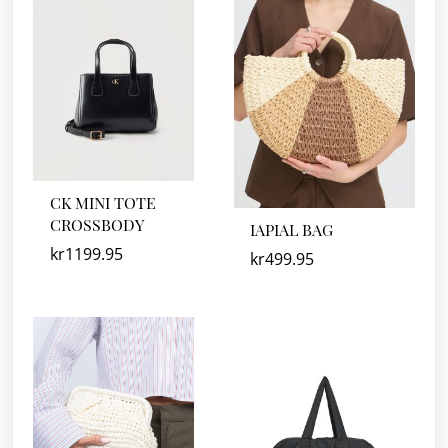
CK MINI TOTE
CROSSBODY
IAPIAL BAG
kr
1199.95
kr
499.95