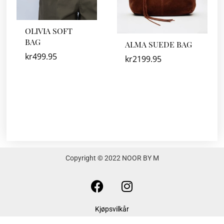
OLIVIA SOFT
BAG
ALMA SUEDE BAG
kr
499.95
kr
2199.95
Copyright © 2022 NOOR BY M
F
I
a
n
c
s
Kjøpsvilkår
e
t