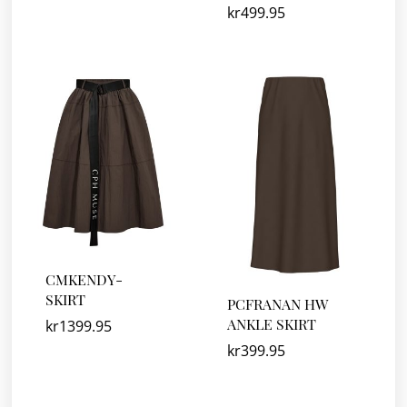
kr
499.95
CMKENDY-
SKIRT
PCFRANAN HW
ANKLE SKIRT
kr
1399.95
kr
399.95