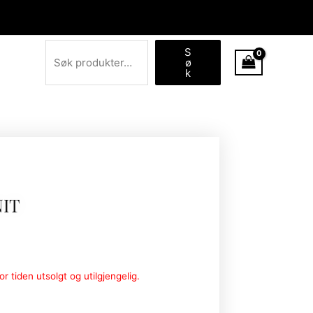
Søk
S
ø
k
NIT
r tiden utsolgt og utilgjengelig.