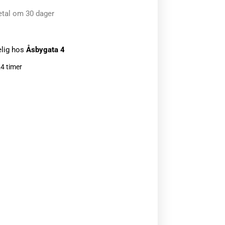
etal om 30 dager
elig hos
Åsbygata 4
24 timer