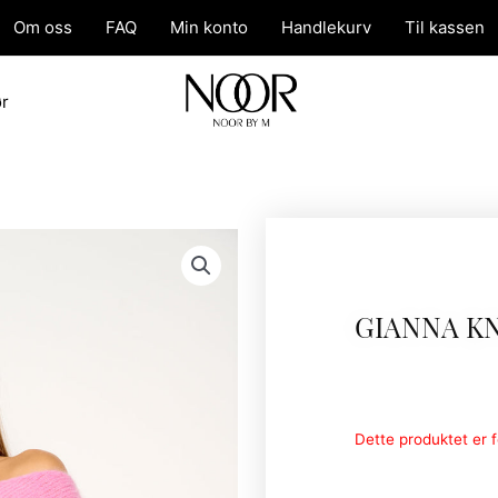
Om oss
FAQ
Min konto
Handlekurv
Til kassen
ør
GIANNA K
Dette produktet er fo