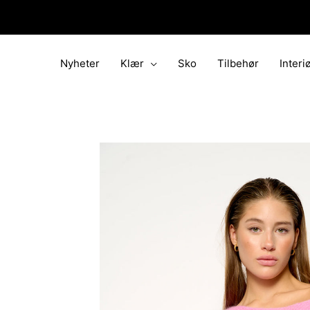
Hopp
rett
til
innholdet
Nyheter
Klær
Sko
Tilbehør
Interi