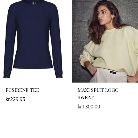
PCSIRENE TEE
MAXI SPLIT LOGO
SWEAT
kr
229.95
kr
1300.00