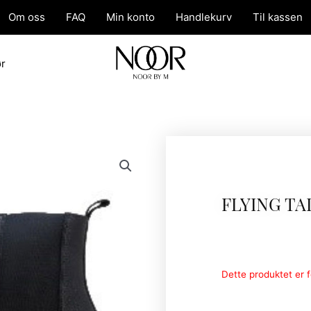
Om oss
FAQ
Min konto
Handlekurv
Til kassen
ør
FLYING TA
Dette produktet er fo