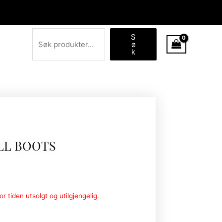
Søk
S
ø
k
LL BOOTS
r tiden utsolgt og utilgjengelig.