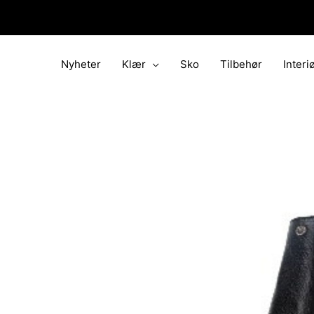
Hopp
rett
til
innholdet
Nyheter
Klær
Sko
Tilbehør
Interi