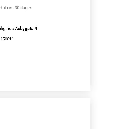
etal om 30 dager
elig hos
Åsbygata 4
24 timer