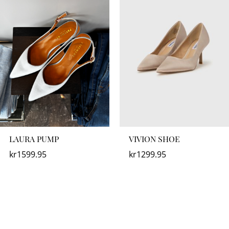
LAURA PUMP
VIVION SHOE
kr
1599.95
kr
1299.95