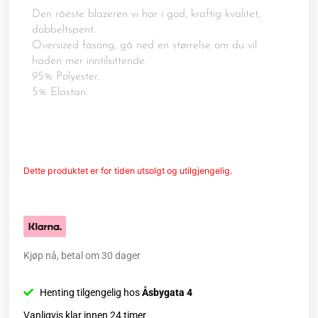
Den råeste blazeren vi har i god, kraftig kvalitet,
dobbeltspent.
Oversized fasong, gå ned en størrelse om du vil
haden mer inntilsittende.
95% Polyester.
5% Elastan.
Dette produktet er for tiden utsolgt og utilgjengelig.
Kjøp nå, betal om 30 dager
Henting tilgengelig hos
Åsbygata 4
Vanligvis klar innen 24 timer