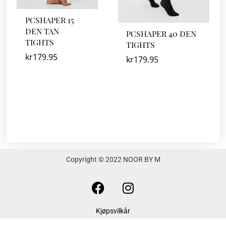
PCSHAPER 15
DEN TAN
PCSHAPER 40 DEN
TIGHTS
TIGHTS
kr
179.95
kr
179.95
Copyright © 2022 NOOR BY M
F
I
a
n
c
s
Kjøpsvilkår
e
t