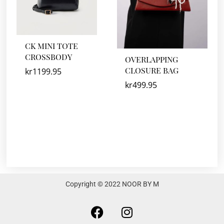
CK MINI TOTE
CROSSBODY
OVERLAPPING
CLOSURE BAG
kr
1199.95
kr
499.95
Copyright © 2022 NOOR BY M
F
I
a
n