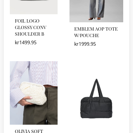
FOIL LOGO
GLOSSY CONV
EMBLEM AOP TOTE
SHOULDER B
W/POUCHE
kr
1499.95
kr
1999.95
OLIVIA SOFT