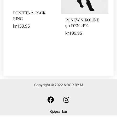
PCNITTA 2-PACK
RING
PCNEW NIKOLINE
90 DEN 2PK.
kr
159.95
kr
199.95
Copyright © 2022 NOOR BY M
F
I
a
n
c
s
Kjøpsvilkår
e
t