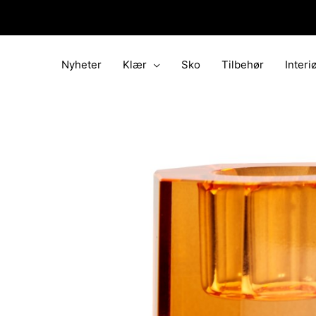
Hopp
rett
til
innholdet
Nyheter
Klær
Sko
Tilbehør
Interi