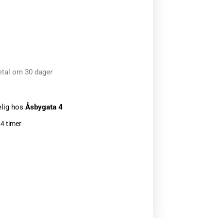
etal om 30 dager
elig hos
Åsbygata 4
24 timer