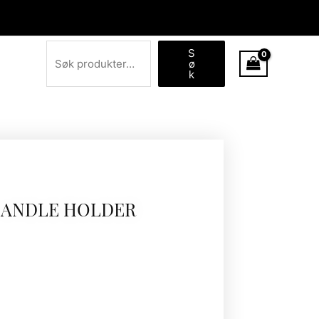
Søk
S
ø
k
CANDLE HOLDER