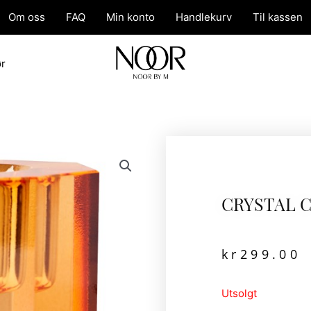
Om oss
FAQ
Min konto
Handlekurv
Til kassen
ør
CRYSTAL 
kr
299.00
Utsolgt