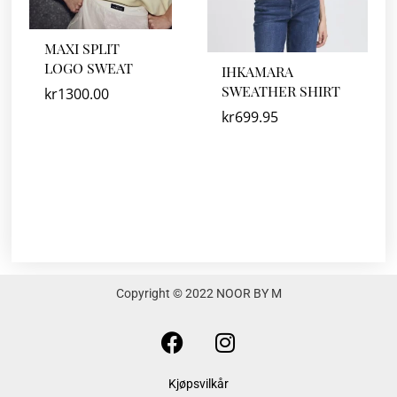
MAXI SPLIT
LOGO SWEAT
IHKAMARA
SWEATHER SHIRT
kr
1300.00
kr
699.95
Copyright © 2022 NOOR BY M
F
I
a
n
c
s
Kjøpsvilkår
e
t