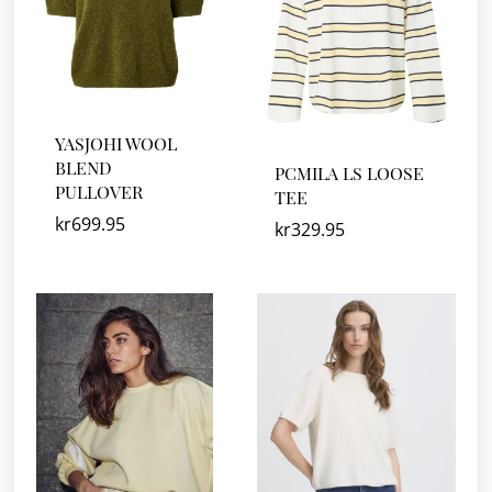
YASJOHI WOOL
BLEND
PCMILA LS LOOSE
PULLOVER
TEE
kr
699.95
kr
329.95