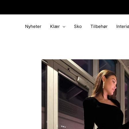
Hopp
rett
til
innholdet
Nyheter
Klær
Sko
Tilbehør
Interi