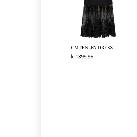
CMTENLEY DRESS
kr
1899.95