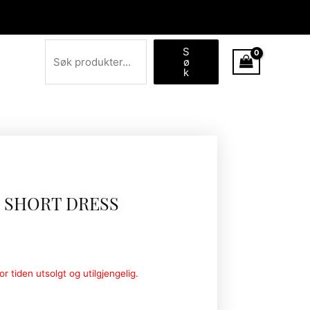
Søk
S
ø
k
 SHORT DRESS
r tiden utsolgt og utilgjengelig.