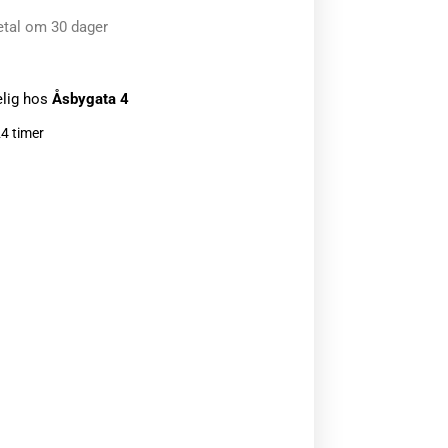
etal om 30 dager
elig hos
Åsbygata 4
24 timer