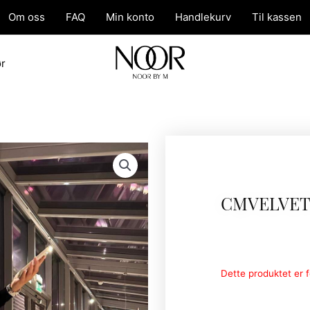
Om oss
FAQ
Min konto
Handlekurv
Til kassen
ør
CMVELVET
Dette produktet er fo