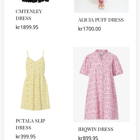
CMTENLEY
DRESS
ALICIA PUFF DRESS
kr
1899.95
kr
1700.00
PCTALA SLIP
DRESS
IHQWIN DRESS
kr
399.95
kr
899.95