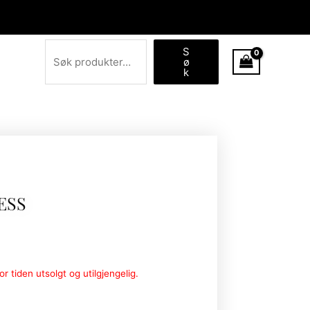
Søk
S
ø
k
ESS
r tiden utsolgt og utilgjengelig.