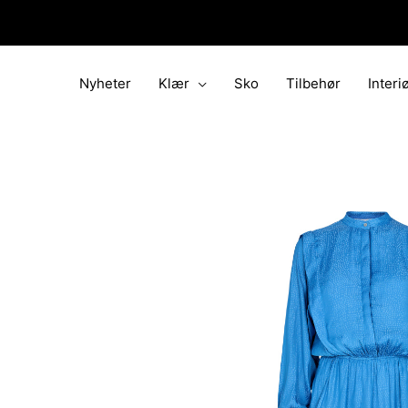
Hopp
rett
til
innholdet
Nyheter
Klær
Sko
Tilbehør
Interi