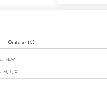
Omtaler (0)
E, NEW
S, M, L, XL