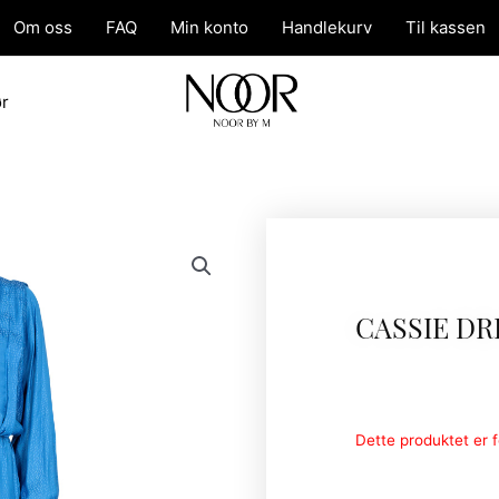
Om oss
FAQ
Min konto
Handlekurv
Til kassen
ør
CASSIE DR
Dette produktet er fo