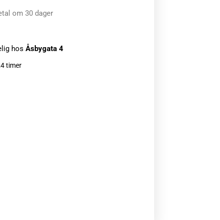
etal om 30 dager
elig hos
Åsbygata 4
24 timer