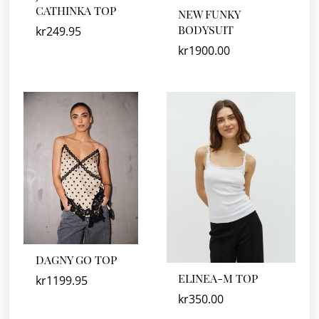
CATHINKA TOP
NEW FUNKY
BODYSUIT
kr
249.95
kr
1900.00
DAGNY GO TOP
ELINEA-M TOP
kr
1199.95
kr
350.00