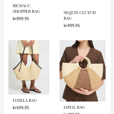
RICHACC
SHOPPER BAG
SEQUIN CLUTCH
BAG
kr
899.95
kr
499.95
IANILLA BAG
IAPIAL BAG
kr
699.95