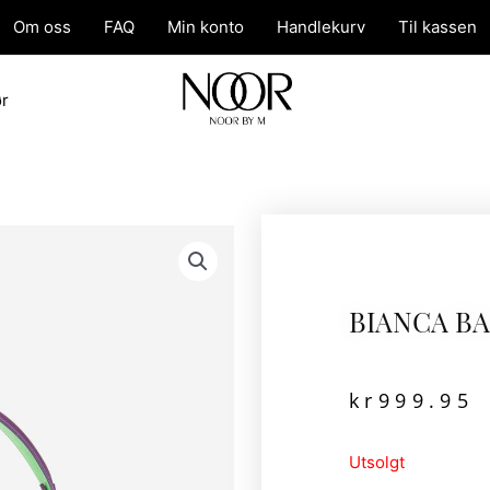
Om oss
FAQ
Min konto
Handlekurv
Til kassen
ør
BIANCA B
kr
999.95
Utsolgt