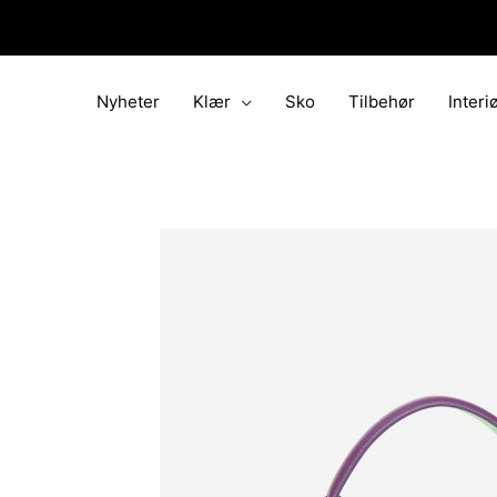
Hopp
rett
til
innholdet
Nyheter
Klær
Sko
Tilbehør
Interi