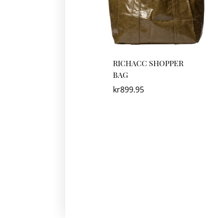
RICHACC SHOPPER
BAG
kr
899.95