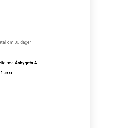
etal om 30 dager
elig hos
Åsbygata 4
24 timer