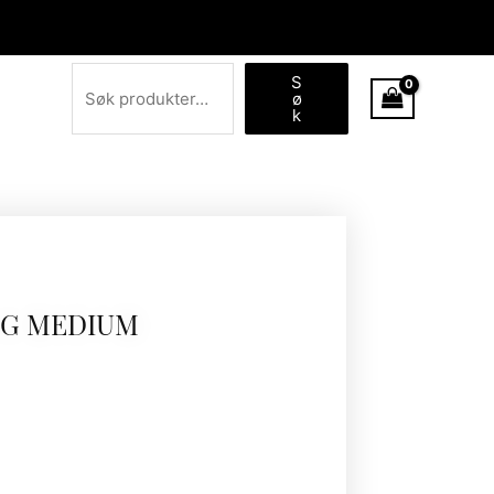
Søk
S
ø
k
AG MEDIUM